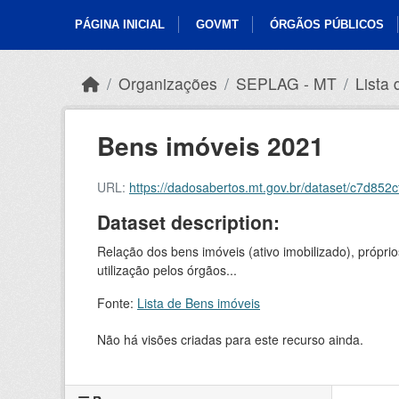
Skip to main content
PÁGINA INICIAL
GOVMT
ÓRGÃOS PÚBLICOS
Organizações
SEPLAG - MT
Lista
Bens imóveis 2021
URL:
https://dadosabertos.mt.gov.br/dataset/c7d8
Dataset description:
Relação dos bens imóveis (ativo imobilizado), própr
utilização pelos órgãos...
Fonte:
Lista de Bens imóveis
Não há visões criadas para este recurso ainda.