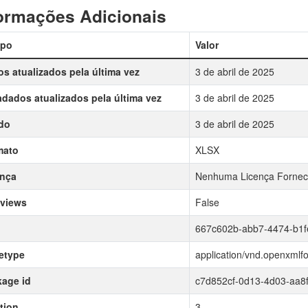
ormações Adicionais
po
Valor
s atualizados pela última vez
3 de abril de 2025
dados atualizados pela última vez
3 de abril de 2025
do
3 de abril de 2025
mato
XLSX
ença
Nenhuma Licença Fornec
 views
False
667c602b-abb7-4474-b1
etype
application/vnd.openxmlf
age id
c7d852cf-0d13-4d03-aa8
tion
3