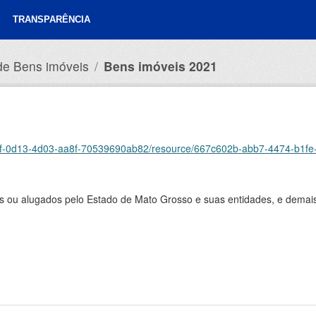
TRANSPARÊNCIA
 de Bens imóveis
Bens imóveis 2021
52cf-0d13-4d03-aa8f-70539690ab82/resource/667c602b-abb7-4474-b1f
ios ou alugados pelo Estado de Mato Grosso e suas entidades, e demai