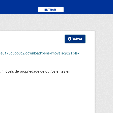
ENTRAR
Baixar
e-e6175d6bb0c2/download/bens-imoveis-2021.xlsx
s imóveis de propriedade de outros entes em