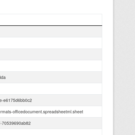
ida
fe-e6175d6bb0c2
ormats-officedocument.spreadsheetml.sheet
f-70539690ab82