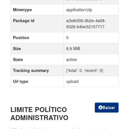
Mimetype
application/zip
Package id
a3e8cf06-9b2e-4a08-
9326-b4be32157717
Position
0
Size
8,9 MiB
State
active
Tracking summary
{'total': 0, 'recent': 0}
Url type
upload
LIMITE POLÍTICO
Baixar
ADMINISTRATIVO