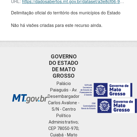
URL:
https://dadosabertos.mt.gov.br/dataset/a3e8cf06-9b2e-4a08-9326-b4be32157717/resource/774a3263-ec19-4139-b04f-cfde0566ee7e/download/lim_limite_politico_administrativo_a.zip
Delimitação oficial do território dos municípios do Estado
Não há visões criadas para este recurso ainda.
GOVERNO
DO ESTADO
DE MATO
GROSSO
Palácio
Paiaguás - Av.
Desembargador
Carlos Avalone -
S/N - Centro
Político
Administrativo;
CEP 78050-970;
Cuiabá - Mato