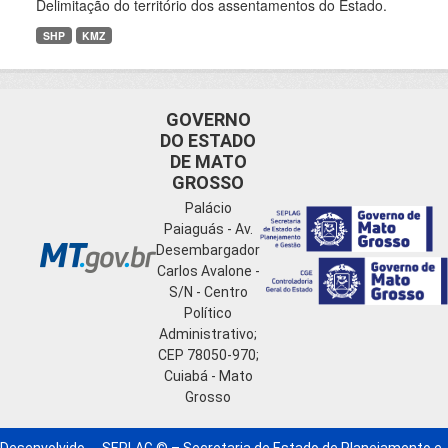
Delimitação do território dos assentamentos do Estado.
SHP
KMZ
GOVERNO
DO ESTADO
DE MATO
GROSSO
Palácio
Paiaguás - Av.
Desembargador
Carlos Avalone -
S/N - Centro
Político
Administrativo;
CEP 78050-970;
Cuiabá - Mato
Grosso
Desenvolvido
SEPLAG © – Secretaria de Estado de Planejamento e